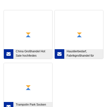
China Großhandel Hot
Haustierbedarf,
Sale hochfestes
Fabrikgroßhandel für
Polyestergarn für
Haustierzubehör,
hydraulische
Haustierkleidung,
Gummischläuche
Hundepullover
Trampolin Park Socken